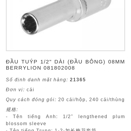
ĐẦU TUÝP 1/2" DÀI (ĐẦU BÔNG) 08MM
BERRYLION 081802008
Số định danh mặt hàng:
21365
Đơn vị:
cái
Quy cách đóng gói:
20 cái/hộp, 240 cái/thùng
规格:
- Tên tiếng Anh: 1/2" lengthened plum
blossom sleeve
- Tên tiếng Trung: 1-2-加长梅花套筒