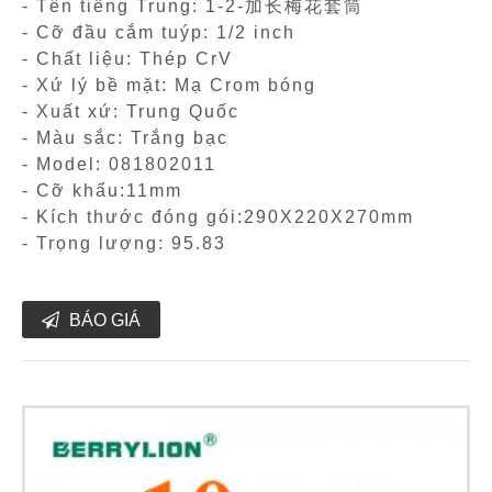
- Tên tiếng Trung: 1-2-加长梅花套筒
- Cỡ đầu cắm tuýp: 1/2 inch
- Chất liệu: Thép CrV
- Xứ lý bề mặt: Mạ Crom bóng
- Xuất xứ: Trung Quốc
- Màu sắc: Trắng bạc
- Model: 081802011
- Cỡ khẩu:11mm
- Kích thước đóng gói:290X220X270mm
- Trọng lượng: 95.83
BÁO GIÁ