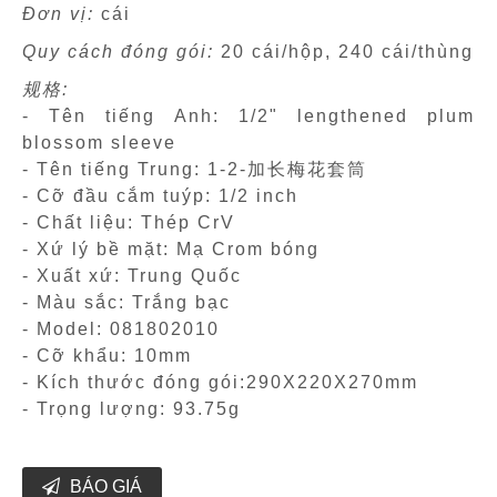
Đơn vị:
cái
Quy cách đóng gói:
20 cái/hộp, 240 cái/thùng
规格:
- Tên tiếng Anh: 1/2" lengthened plum
blossom sleeve
- Tên tiếng Trung: 1-2-加长梅花套筒
- Cỡ đầu cắm tuýp: 1/2 inch
- Chất liệu: Thép CrV
- Xứ lý bề mặt: Mạ Crom bóng
- Xuất xứ: Trung Quốc
- Màu sắc: Trắng bạc
- Model: 081802010
- Cỡ khẩu: 10mm
- Kích thước đóng gói:290X220X270mm
- Trọng lượng: 93.75g
BÁO GIÁ