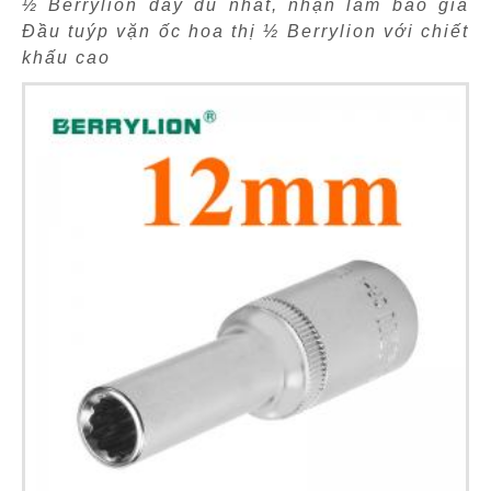
½ Berrylion đầy đủ nhất, nhận làm báo giá
Đầu tuýp vặn ốc hoa thị ½ Berrylion với chiết
khấu cao