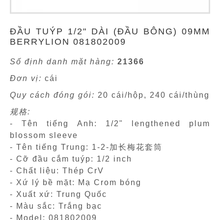
ĐẦU TUÝP 1/2" DÀI (ĐẦU BÔNG) 09MM
BERRYLION 081802009
Số định danh mặt hàng:
21366
Đơn vị:
cái
Quy cách đóng gói:
20 cái/hộp, 240 cái/thùng
规格:
- Tên tiếng Anh: 1/2" lengthened plum
blossom sleeve
- Tên tiếng Trung: 1-2-加长梅花套筒
- Cỡ đầu cắm tuýp: 1/2 inch
- Chất liệu: Thép CrV
- Xứ lý bề mặt: Mạ Crom bóng
- Xuất xứ: Trung Quốc
- Màu sắc: Trắng bạc
- Model: 081802009