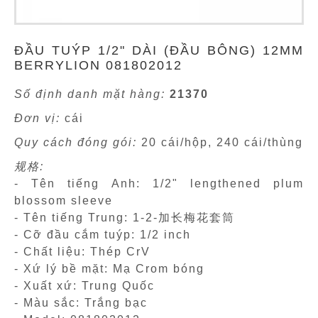
ĐẦU TUÝP 1/2" DÀI (ĐẦU BÔNG) 12MM
BERRYLION 081802012
Số định danh mặt hàng:
21370
Đơn vị:
cái
Quy cách đóng gói:
20 cái/hộp, 240 cái/thùng
规格:
- Tên tiếng Anh: 1/2" lengthened plum
blossom sleeve
- Tên tiếng Trung: 1-2-加长梅花套筒
- Cỡ đầu cắm tuýp: 1/2 inch
- Chất liệu: Thép CrV
- Xứ lý bề mặt: Mạ Crom bóng
- Xuất xứ: Trung Quốc
- Màu sắc: Trắng bạc