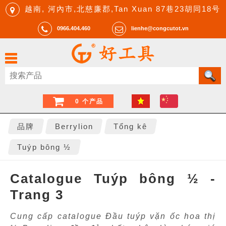
越南, 河內市,北慈廉郡,Tan Xuan 87巷23胡同18号
0966.404.460
lienhe@congcutot.vn
0 个产品
品牌
Berrylion
Tổng kê
Tuýp bông ½
Catalogue Tuýp bông ½ -
Trang 3
Cung cấp catalogue Đầu tuýp vặn ốc hoa thị