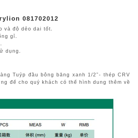
rylion 081702012
 và độ dẻo dai tốt.
ng gỉ.
.
sử dụng.
àng Tuýp đầu bông băng xanh 1/2"- thép CRV
ưng để cho quý khách có thể hình dung thêm về