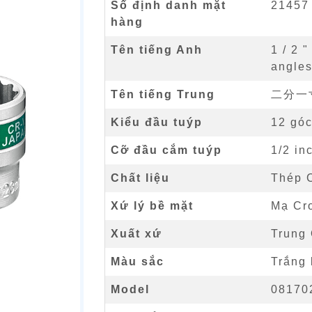
Số định danh mặt
21457
hàng
Tên tiếng Anh
1 / 2 
angles
Tên tiếng Trung
二分一
Kiểu đầu tuýp
12 gó
Cỡ đầu cắm tuýp
1/2 in
Chất liệu
Thép 
Xứ lý bề mặt
Mạ Cr
Xuất xứ
Trung
Màu sắc
Trắng
Model
08170