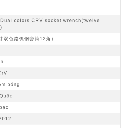
" Dual colors CRV socket wrench(twelve
)
寸双色鉻钒钢套筒12角）
c
ch
CrV
om bóng
 Quốc
 bạc
2012