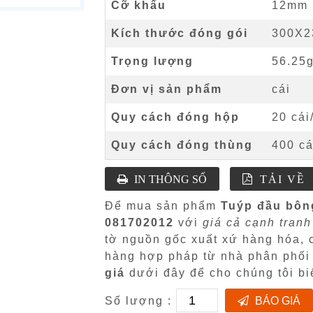
Cỡ khẩu
12mm
Kích thước đóng gói
300X
Trọng lượng
56.25
Đơn vị sản phẩm
cái
Quy cách đóng hộp
20 cái
Quy cách đóng thùng
400 cá
IN THÔNG SỐ
TẢI VỀ
Để mua sản phẩm
Tuýp đầu bôn
081702012
với
giá cả cạnh tranh
tờ nguồn gốc xuất xứ hàng hóa,
hàng hợp pháp từ nhà phân phố
giá
dưới đây để cho chúng tôi bi
Số lượng :
BÁO GIÁ