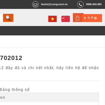
lienhe@congcutot.vn
0966.404.460
0 个产品
1702012
 đầy đủ và chi tiết nhất, hãy liên hệ để nhận
Bảng thông số
ion