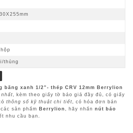
230X255mm
g
/hộp
i/thùng
g băng xanh 1/2"- thép CRV 12mm Berrylion
 nhất
, kèm theo giấy tờ báo giá đầy đủ, có giấy
 có
thông số kỹ thuật chi tiết
, có hóa đơn bán
i các sản phẩm
Berrylion
, hãy nhấn
nút báo
ết nhu cầu bạn.