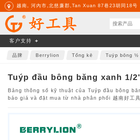
越南, 河內市,北慈廉郡,Tan Xuan 87巷23胡同18号
客户支持
品牌
Berrylion
Tổng kê
Tuýp bông ½
Tuýp đầu bông băng xanh 1/2
Bảng thông số kỹ thuật của Tuýp đầu bông băn
báo giá và đặt mua từ nhà phân phối 越南好工具