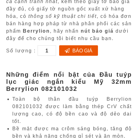
cả cạnh tranh nhất
, kèm theo giấy tờ báo giá
đầy đủ, có giấy tờ nguồn gốc xuất xứ hàng
hóa, có
thông số kỹ thuật chi tiết
, có hóa đơn
bán hàng hợp pháp từ nhà phân phối các sản
phẩm
Berrylion
, hãy nhấn
nút báo giá
dưới
đây để cho chúng tôi biết nhu cầu bạn.
Số lượng :
BÁO GIÁ
Những điểm nổi bật của Đầu tuýp
lục giác ngắn kiểu Mỹ 32mm
Berrylion 082101032
Toàn bộ thân đầu tuýp Berrylion
082101032 được làm bằng thép CrV chất
lượng cao, có độ bền cao và độ dẻo dai
tốt.
Bề mặt được mạ crôm sáng bóng, tăng độ
bền và khả năng chống gỉ sét và ăn mòn.