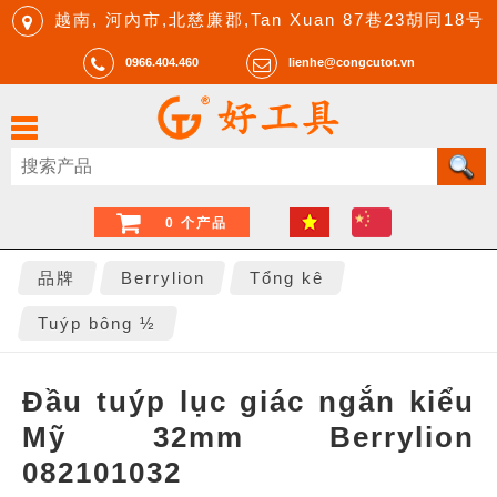
越南, 河內市,北慈廉郡,Tan Xuan 87巷23胡同18号
0966.404.460
lienhe@congcutot.vn
0 个产品
品牌
Berrylion
Tổng kê
Tuýp bông ½
Đầu tuýp lục giác ngắn kiểu
Mỹ 32mm Berrylion
082101032