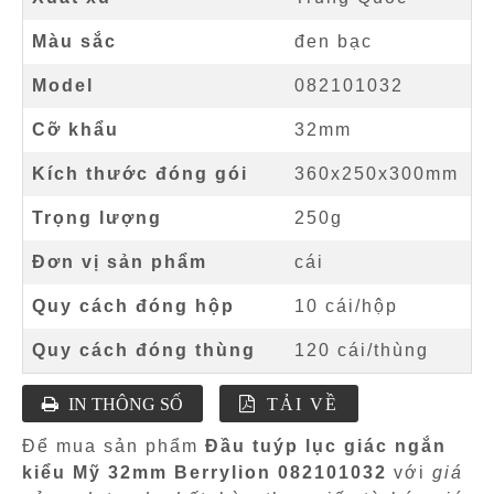
Màu sắc
đen bạc
Model
082101032
Cỡ khẩu
32mm
Kích thước đóng gói
360x250x300mm
Trọng lượng
250g
Đơn vị sản phẩm
cái
Quy cách đóng hộp
10 cái/hộp
Quy cách đóng thùng
120 cái/thùng
IN THÔNG SỐ
TẢI VỀ
Để mua sản phẩm
Đầu tuýp lục giác ngắn
kiểu Mỹ 32mm Berrylion 082101032
với
giá