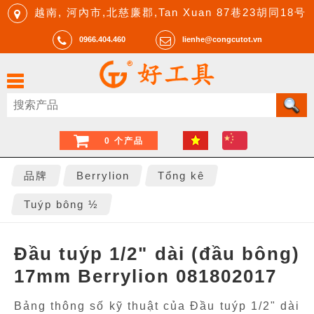
越南, 河內市,北慈廉郡,Tan Xuan 87巷23胡同18号
0966.404.460
lienhe@congcutot.vn
0 个产品
品牌
Berrylion
Tổng kê
Tuýp bông ½
Đầu tuýp 1/2" dài (đầu bông)
17mm Berrylion 081802017
Bảng thông số kỹ thuật của Đầu tuýp 1/2" dài