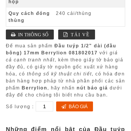
hộp
Quy cách đóng
240 cái/thùng
thùng
IN THÔNG SỐ
TẢI VỀ
Để mua sản phẩm
Đầu tuýp 1/2" dài (đầu
bông) 17mm Berrylion 081802017
với
giá
cả cạnh tranh nhất
, kèm theo giấy tờ báo giá
đầy đủ, có giấy tờ nguồn gốc xuất xứ hàng
hóa, có
thông số kỹ thuật chi tiết
, có hóa đơn
bán hàng hợp pháp từ nhà phân phối các sản
phẩm
Berrylion
, hãy nhấn
nút báo giá
dưới
đây để cho chúng tôi biết nhu cầu bạn.
Số lượng :
BÁO GIÁ
Những điểm nổi bật của Đầu tuýp