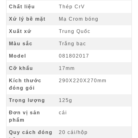
Chất liệu
Thép CrV
Xứ lý bề mặt
Mạ Crom bóng
Xuất xứ
Trung Quốc
Màu sắc
Trắng bạc
Model
081802017
Cỡ khẩu
17mm
Kích thước
290X220X270mm
đóng gói
Trọng lượng
125g
Đơn vị sản
cái
phẩm
Quy cách đóng
20 cái/hộp