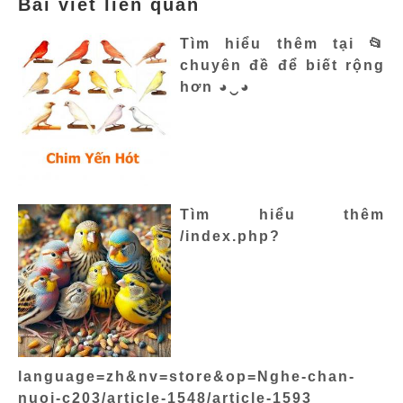
Bài viết liên quan
Tìm hiểu thêm tại 📂
chuyên đề để biết rộng
hơn ◕‿◕
Tìm hiểu thêm
/index.php?
language=zh&nv=store&op=Nghe-chan-
nuoi-c203/article-1548/article-1593