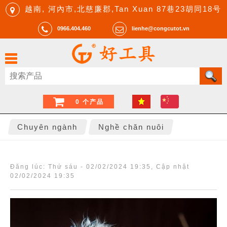
越南, 河內市,北慈廉郡,Tan Xuan 87巷23胡同18号
0966.404.460
lienhe@congcutot.vn
0 个产品
Chuyên ngành
Nghề chăn nuôi
Đăng lúc:
Thứ sáu - 02/02/2024 19:35
, Cập nhật
02/02/2024 19:35