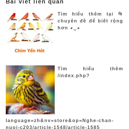
Bài viết liên quan
Tìm hiểu thêm tại 📂
chuyên đề để biết rộng
hơn ◕‿◕
Tìm hiểu thêm
/index.php?
language=zh&nv=store&op=Nghe-chan-
nuoi-c203/article-1548/article-1585