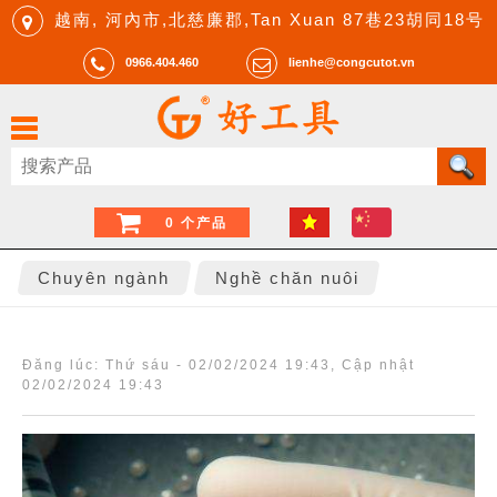
越南, 河內市,北慈廉郡,Tan Xuan 87巷23胡同18号
0966.404.460
lienhe@congcutot.vn
0 个产品
Chuyên ngành
Nghề chăn nuôi
Đăng lúc:
Thứ sáu - 02/02/2024 19:43
, Cập nhật
02/02/2024 19:43