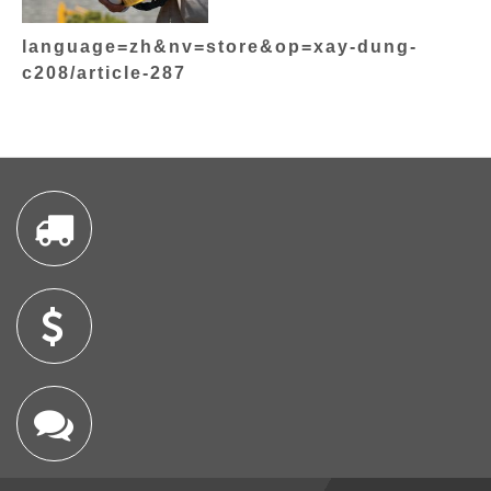
language=zh&nv=store&op=xay-dung-
c208/article-287