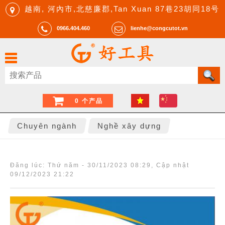
越南, 河內市,北慈廉郡,Tan Xuan 87巷23胡同18号
0966.404.460
lienhe@congcutot.vn
0 个产品
Chuyên ngành
Nghề xây dựng
Đăng lúc:
Thứ năm - 30/11/2023 08:29
, Cập nhật
09/12/2023 21:22