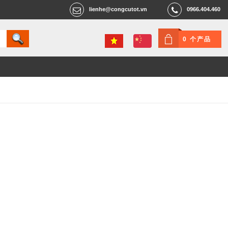
lienhe@congcutot.vn
0966.404.460
0 个产品