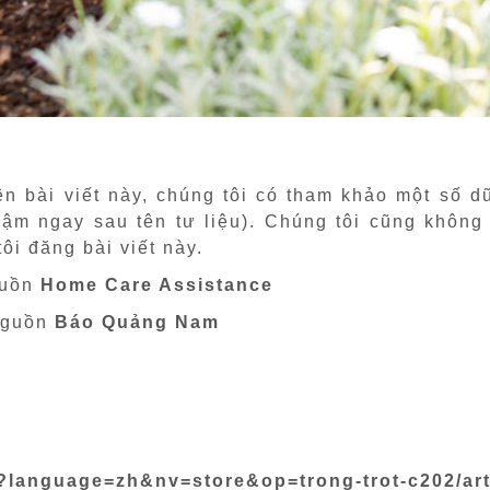
iện bài viết này, chúng tôi có tham khảo một số d
ậm ngay sau tên tư liệu). Chúng tôi cũng không
ôi đăng bài viết này.
guồn
Home Care Assistance
nguồn
Báo Quảng Nam
?language=zh&nv=store&op=trong-trot-c202/art