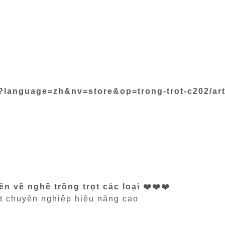
?language=zh&nv=store&op=trong-trot-c202/art
 về nghề trồng trọt các loại ❤️❤️❤️
ọt chuyên nghiệp hiệu năng cao