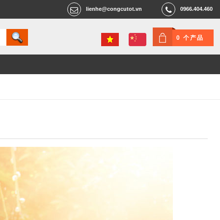
lienhe@congcutot.vn
0966.404.460
0 个产品