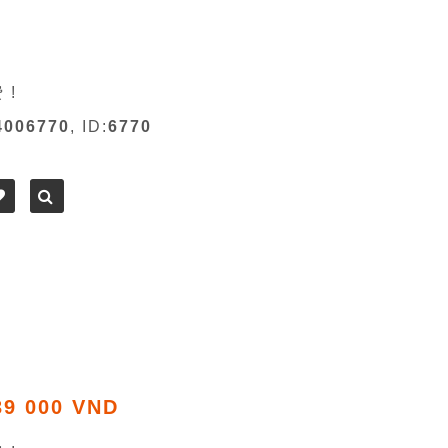
 !
4006770
, ID:
6770
39 000 VND