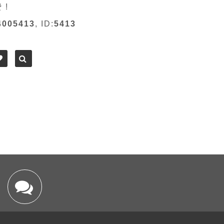
 !
4005413
, ID:
5413