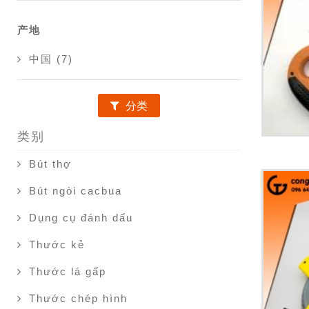
产地
中国 (7)
分类
类别
Bút thợ
Bút ngòi cacbua
Dụng cụ đánh dấu
Thước kẻ
Thước lá gấp
Thước chép hình