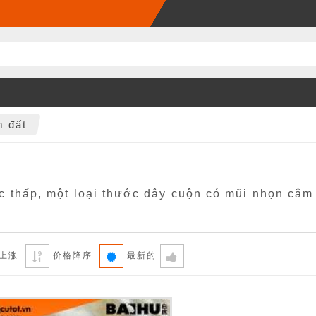
 đất
 thấp, một loại thước dây cuộn có mũi nhọn cắm 
上涨
价格降序
最新的