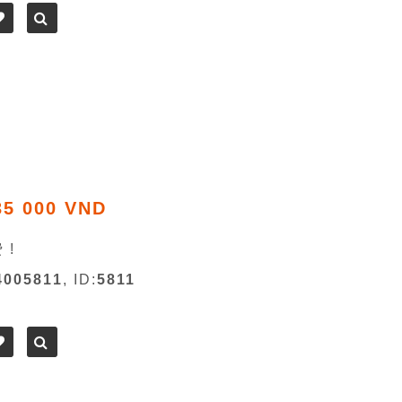
35 000 VND
 !
4005811
, ID:
5811