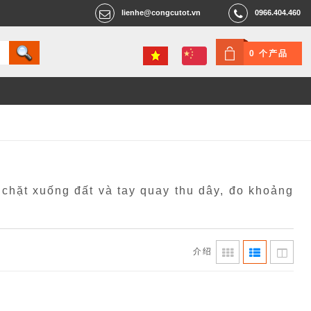
lienhe@congcutot.vn
0966.404.460
0 个产品
chặt xuống đất và tay quay thu dây, đo khoảng
介绍