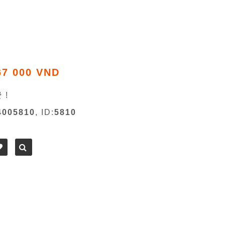
67 000 VND
 !
4005810
, ID:
5810