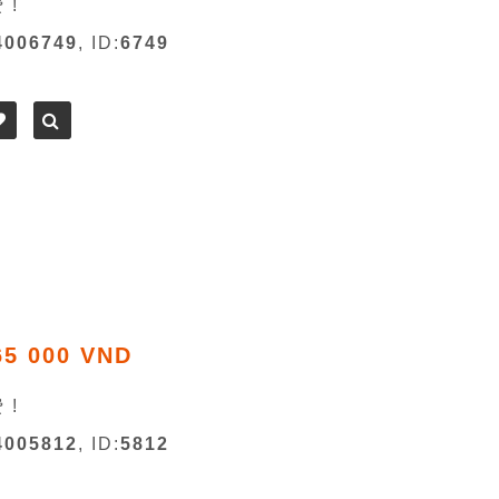
 !
4006749
, ID:
6749
65 000 VND
 !
4005812
, ID:
5812