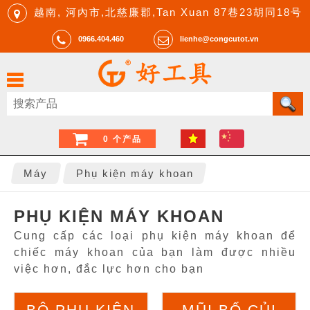
越南, 河內市,北慈廉郡,Tan Xuan 87巷23胡同18号
0966.404.460
lienhe@congcutot.vn
0 个产品
Máy
Phụ kiện máy khoan
PHỤ KIỆN MÁY KHOAN
Cung cấp các loại phụ kiện máy khoan để
chiếc máy khoan của bạn làm được nhiều
việc hơn, đắc lực hơn cho bạn
BỘ PHỤ KIỆN
MŨI BỔ CỦI