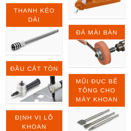
THANH KÉO
DÀI
ĐÁ MÀI BÀN
ĐẦU CẮT TÔN
MŨI ĐỤC BÊ
TÔNG CHO
MÁY KHOAN
ĐỊNH VỊ LỖ
KHOAN