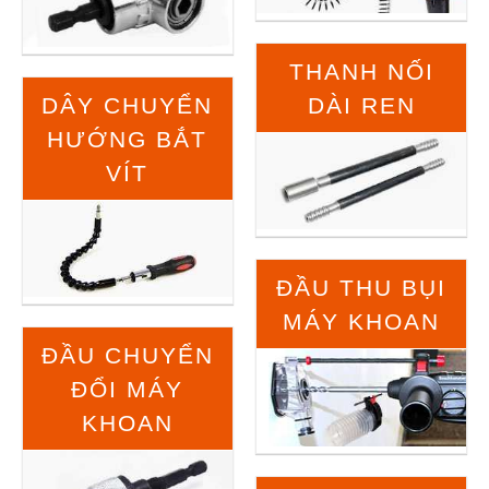
THANH NỐI
DÂY CHUYỂN
DÀI REN
HƯỚNG BẮT
VÍT
ĐẦU THU BỤI
MÁY KHOAN
ĐẦU CHUYỂN
ĐỔI MÁY
KHOAN