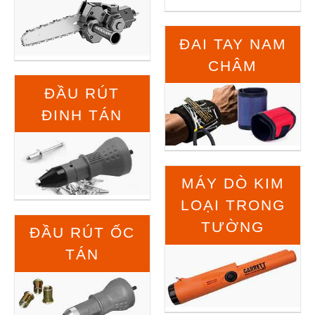
ĐAI TAY NAM
CHÂM
ĐẦU RÚT
ĐINH TÁN
MÁY DÒ KIM
LOẠI TRONG
TƯỜNG
ĐẦU RÚT ỐC
TÁN