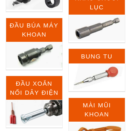
LỤC
ĐẦU BÚA MÁY
KHOAN
BUNG TU
ĐẦU XOẮN
NỐI DÂY ĐIỆN
MÀI MŨI
KHOAN