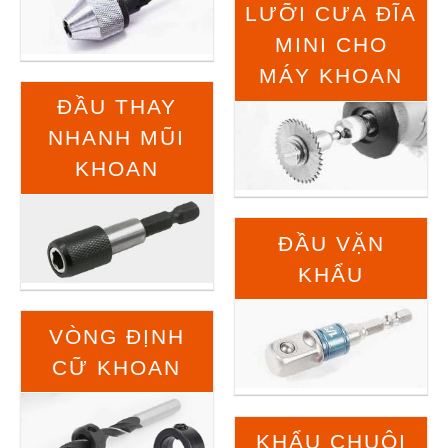
LƯỠI CƯA ĐĨA
MINI CHO
MÁY KHOAN
ĐẦU THAY
NHANH MŨI
KHOAN
ĐẦU VẶN
KHẨU
VÒNG ĐỊNH
CỮ KHOAN
KHẨU CHUÔI