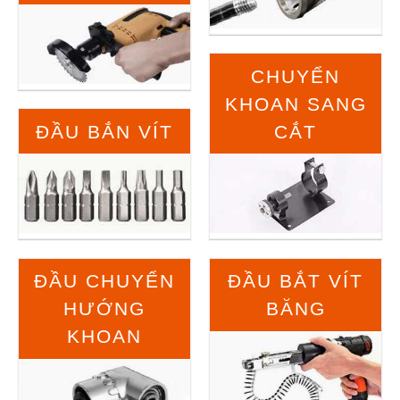
CHUYỂN
KHOAN SANG
ĐẦU BẮN VÍT
CẮT
ĐẦU CHUYỂN
ĐẦU BẮT VÍT
HƯỚNG
BĂNG
KHOAN