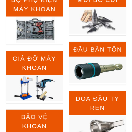
MÁY KHOAN
ĐẦU BẮN TÔN
GIÁ ĐỠ MÁY
KHOAN
DOA ĐẦU TY
REN
BẢO VỆ
KHOAN