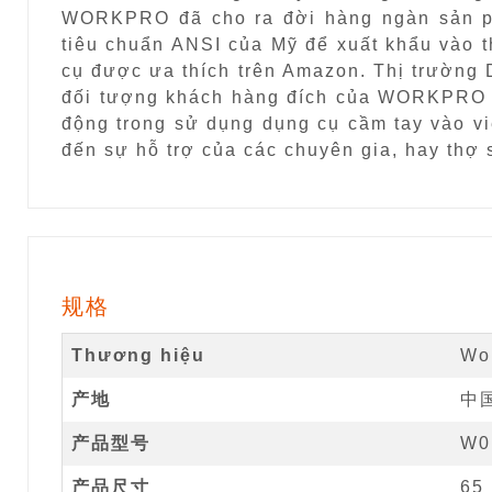
WORKPRO đã cho ra đời hàng ngàn sản ph
tiêu chuẩn ANSI của Mỹ để xuất khẩu vào 
cụ được ưa thích trên Amazon. Thị trườn
đối tượng khách hàng đích của WORKPRO l
động trong sử dụng dụng cụ cầm tay vào vi
đến sự hỗ trợ của các chuyên gia, ha
规格
Thương hiệu
Wo
产地
中
产品型号
W0
产品尺寸
65