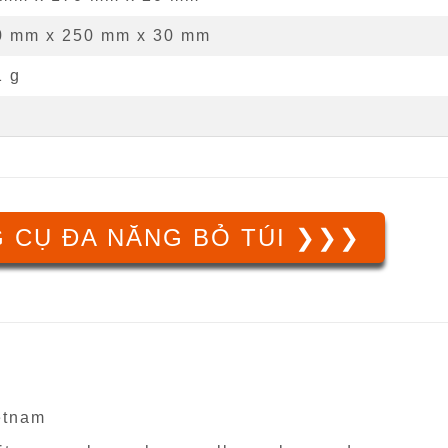
0 mm x 250 mm x 30 mm
1 g
 CỤ ĐA NĂNG BỎ TÚI ❯❯❯
ietnam