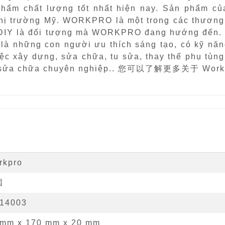
ẩm chất lượng tốt nhất hiện nay. Sản phẩm củ
thị trường Mỹ. WORKPRO là một trong các thương
g DIY là đối tượng mà WORKPRO đang hướng đến. 
à những con người ưu thích sáng tạo, có kỹ năn
ệc xây dựng, sửa chữa, tu sửa, thay thế phụ tù
y thợ sửa chữa chuyên nghiệp.. 您可以了解更多关于 Wo
rkpro
国
14003
 mm
x
170 mm
x
20 mm