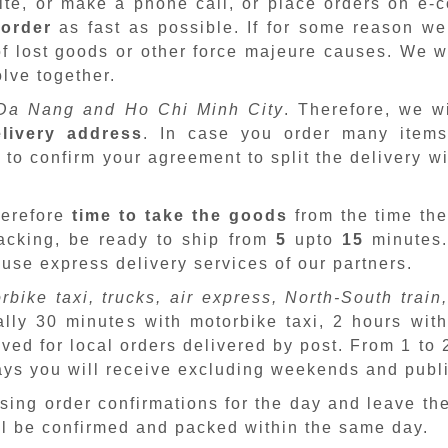
site, or make a phone call, or place orders on e
 order
as fast as possible. If for some reason we
f lost goods or other force majeure causes. We wi
lve together.
Da Nang and Ho Chi Minh City
. Therefore, we w
livery address
. In case you order many items
 to confirm your agreement to split the delivery w
herefore
time to take the goods
from the time the
packing, be ready to ship from
5
upto
15
minutes
 use express delivery services of our partners.
rbike taxi, trucks, air express, North-South train,
ally 30 minutes with motorbike taxi, 2 hours with
ved for local orders delivered by post. From 1 to
days you will receive excluding weekends and publ
sing order confirmations for the day and leave th
ill be confirmed and packed within the same day.