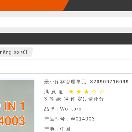
năng bỏ túi
最小库存管理单元:
820909716099
,
满 意 度 :
3
等 级 (
4
评 定), 请评分
品牌 :
Workpro
产品型号 :
W014003
产地 : 中国