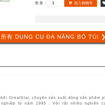
数量 :
加入购物车
所有 DỤNG CỤ ĐA NĂNG BỎ TÚI 
bởi GreatStar, chuyên sản xuất dòng sản phẩm p
 nghiệp từ năm 1995 . Với rất nhiều nghiên c