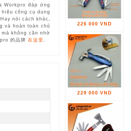
a Workpro đáp ứng
 hiệu công cụ dụng
Hay nói cách khác,
226 000 VND
g và hoàn toàn chủ
ng mà không cần nhờ
rkpro 的品牌
在这里
.
229 000 VND