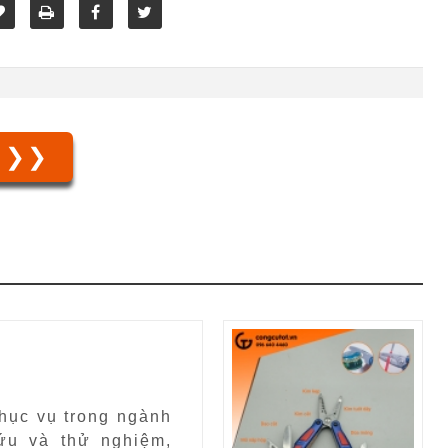
❯❯❯
hục vụ trong ngành
ứu và thử nghiệm,