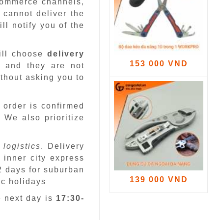
-commerce channels,
 cannot deliver the
ll notify you of the
ill choose
delivery
153 000 VND
 and they are not
ithout asking you to
 order is confirmed
.
We also prioritize
 logistics
. Delivery
 inner city express
 2 days for suburban
139 000 VND
ic holidays
e next day is
17:30-