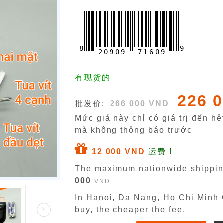
8
9
2
0
9
0
9
7
1
6
0
9
有现货的
226 
批发价:
266 000 VND
Mức giá này chỉ có giá trị đến h
mà không thông báo trước
12 000 VND
运费 !
The maximum nationwide shippin
000
VND
In Hanoi, Da Nang, Ho Chi Minh C
buy, the cheaper the fee.