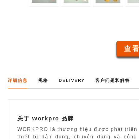
查看
详细信息
规格
DELIVERY
客户问题和解答
关于 Workpro 品牌
WORKPRO là thương hiệu được phát triển 
thiết bị dân dụng, chuyên dụng và công