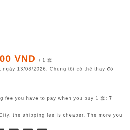
000 VND
/ 1 套
êt ngày
13/08/2026
. Chúng tôi có thể thay đổi
g fee you have to pay when you buy 1 套:
7
ity, the shipping fee is cheaper. The more you