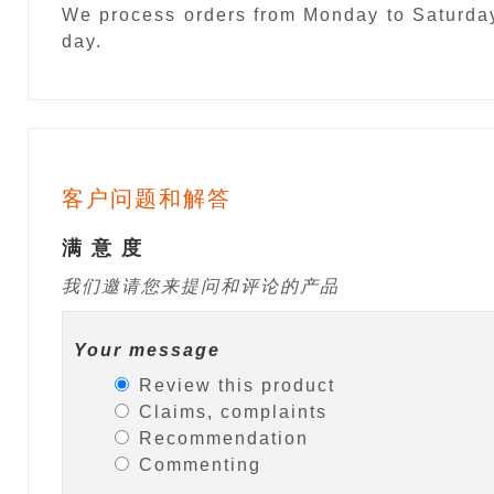
We process orders from Monday to Saturday
day.
客户问题和解答
满 意 度
我们邀请您来提问和评论的产品
Your message
Review this product
Claims, complaints
Recommendation
Commenting