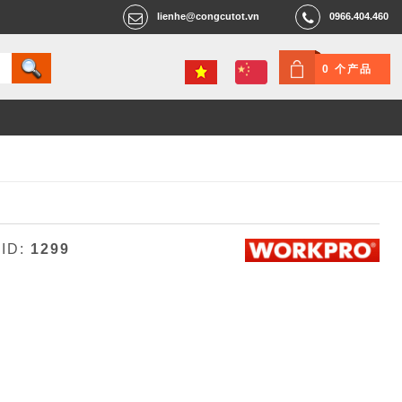
lienhe@congcutot.vn
0966.404.460
0 个产品
 ID:
1299