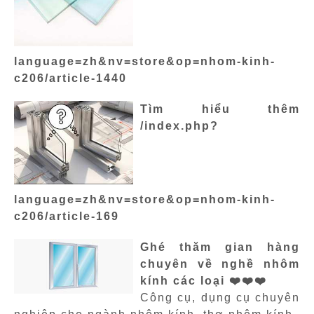
language=zh&nv=store&op=nhom-kinh-
c206/article-1440
Tìm hiểu thêm
/index.php?
language=zh&nv=store&op=nhom-kinh-
c206/article-169
Ghé thăm gian hàng
chuyên về nghề nhôm
kính các loại ❤️❤️❤️
Công cụ, dụng cụ chuyên