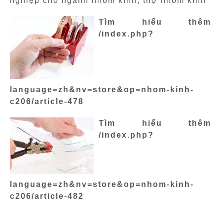
nghiệp cho ngành nhôm kính, thợ nhôm kính
Tìm hiểu thêm
/index.php?
language=zh&nv=store&op=nhom-kinh-
c206/article-478
Tìm hiểu thêm
/index.php?
language=zh&nv=store&op=nhom-kinh-
c206/article-482