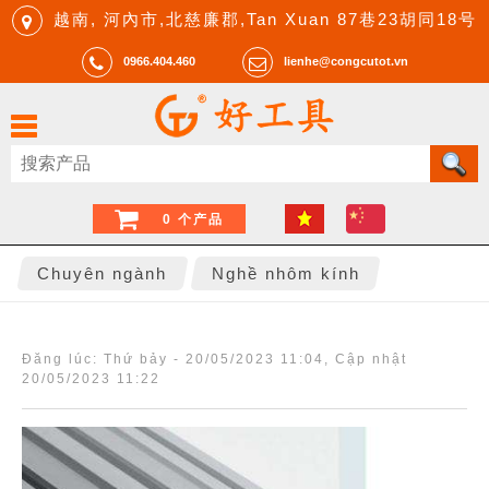
越南, 河內市,北慈廉郡,Tan Xuan 87巷23胡同18号
0966.404.460
lienhe@congcutot.vn
0 个产品
Chuyên ngành
Nghề nhôm kính
Đăng lúc:
Thứ bảy - 20/05/2023 11:04
, Cập nhật
20/05/2023 11:22