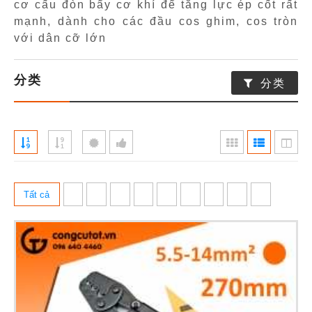
cơ cấu đòn bẩy cơ khí để tăng lực ép cốt rất
mạnh, dành cho các đầu cos ghim, cos tròn
với dân cỡ lớn
分类
分类
Tất cả