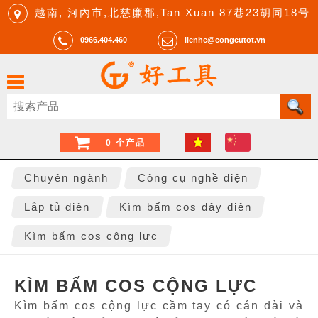
越南, 河內市,北慈廉郡,Tan Xuan 87巷23胡同18号
0966.404.460
lienhe@congcutot.vn
0 个产品
Chuyên ngành
Công cụ nghề điện
Lắp tủ điện
Kìm bấm cos dây điện
Kìm bấm cos cộng lực
KÌM BẤM COS CỘNG LỰC
Kìm bấm cos cộng lực cầm tay có cán dài và