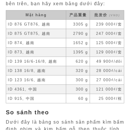
bên trên, bạn hãy xem bảng dưới đây:
Mặt hàng
产品重量
批发价
(VND)
ID 876 GT876, 越南
3305 g
239 000₫/套
ID 875 GT875, 越南
2790 g
247 000₫/套
ID 874, 越南
1652 g
125 000₫/套
ID 873, 越南
1395 g
129 000₫/套
ID 139 16/6-16/8, 越南
620 g
49 900₫/đôi
ID 138 16/8, 越南
320 g
28 000₫/cái
ID 123 16/6, 越南
300 g
27 000₫/cái
ID 4361, 中国
300 g
121 000₫/套
ID 915, 中国
60 g
25 000₫/框
So sánh theo
Dưới đây là bảng so sánh sản phẩm kìm bấm
đinh ghim và kim bấm gỗ theo thuộc tính ,