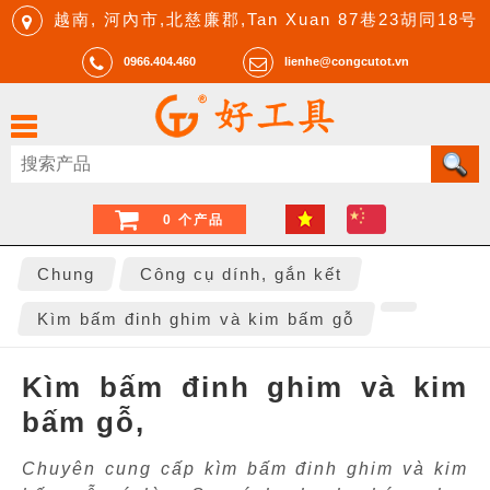
越南, 河內市,北慈廉郡,Tan Xuan 87巷23胡同18号
0966.404.460
lienhe@congcutot.vn
0 个产品
Chung
Công cụ dính, gắn kết
Kìm bấm đinh ghim và kim bấm gỗ
Kìm bấm đinh ghim và kim
bấm gỗ,
Chuyên cung cấp kìm bấm đinh ghim và kim