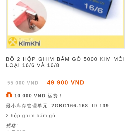
BỘ 2 HỘP GHIM BẤM GỖ 5000 KIM MỖI
LOẠI 16/6 VÀ 16/8
49 900 VND
55 000 VND
10 000 VND
运费 !
最小库存管理单元:
2GBG166-168
, ID:
139
2 hộp ghim bấm gỗ
规格: