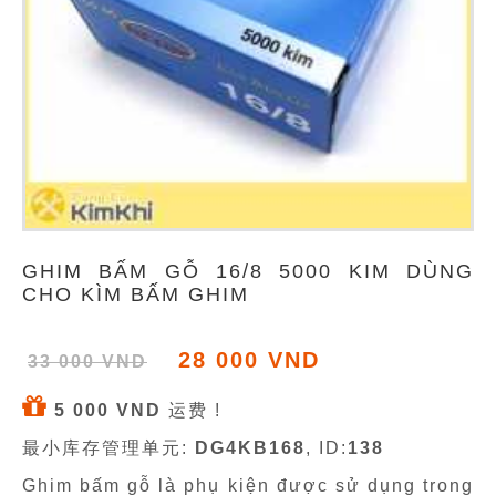
GHIM BẤM GỖ 16/8 5000 KIM DÙNG
CHO KÌM BẤM GHIM
28 000 VND
33 000 VND
5 000 VND
运费 !
最小库存管理单元:
DG4KB168
, ID:
138
Ghim bấm gỗ là phụ kiện được sử dụng trong