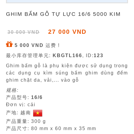
GHIM BẤM GỖ TỰ LỰC 16/6 5000 KIM
27 000 VND
30 000 VND
5 000 VND
运费 !
最小库存管理单元:
KBGTL166
, ID:
123
Ghim bấm gỗ là phụ kiện được sử dụng trong
các dụng cụ kìm súng bấm ghim dùng đểm
ghim chặt da, vải,... vào gỗ
规格:
产品型号:
16/6
Đơn vị: cái
产地: 越南
产品重量: 300 g
产品尺寸: 80 mm x 60 mm x 35 mm