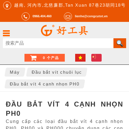
越南, 河內市,北慈廉郡,Tan Xuan 87巷23胡同18号
0966.404.460
lienhe@congcutot.vn
0 个产品
Máy
Đầu bắt vít chuôi lục
Đầu bắt vít 4 cạnh nhọn PH0
ĐẦU BẮT VÍT 4 CẠNH NHỌN
PH0
Cung cấp các loại đầu bắt vít 4 cạnh nhọn
PH0, PH00 và PH000 chuyên dụng các con