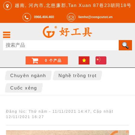
越南, 河內市,北慈廉郡,Tan Xuan 87巷23胡同18号
0966.404.460
lienhe@congcutot.vn
0 个产品
Chuyên ngành
Nghề trồng trọt
Cuốc xẻng
Đăng lúc:
Thứ năm - 11/11/2021 14:47
, Cập nhật
12/11/2021 16:27