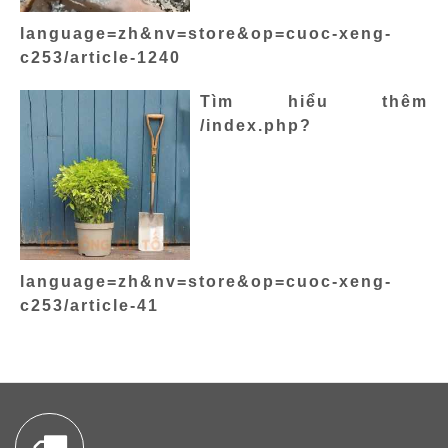
language=zh&nv=store&op=cuoc-xeng-
c253/article-1240
Tìm hiểu thêm
/index.php?
language=zh&nv=store&op=cuoc-xeng-
c253/article-41