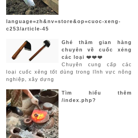
language=zh&nv=store&op=cuoc-xeng-
c253/article-45
Ghé thăm gian hàng
chuyên về cuốc xẻng
các loại ❤️❤️❤️
Chuyên cung cấp các
loại cuốc xẻng tốt dùng trong lĩnh vực nông
nghiệp, xây dựng
Tìm hiểu thêm
/index.php?