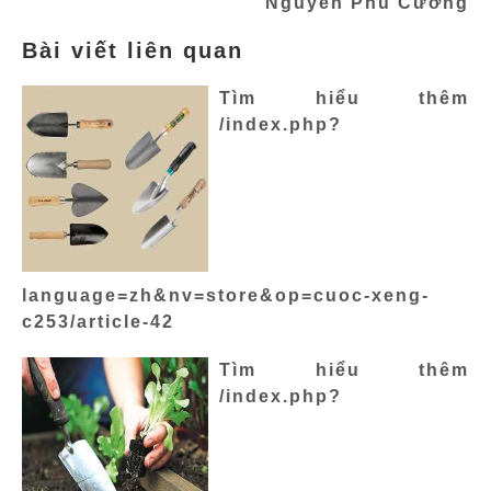
Nguyễn Phú Cường
Bài viết liên quan
Tìm hiểu thêm
/index.php?
language=zh&nv=store&op=cuoc-xeng-
c253/article-42
Tìm hiểu thêm
/index.php?