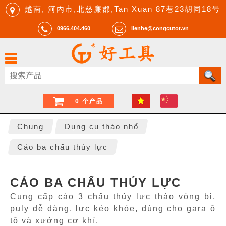
越南, 河內市,北慈廉郡,Tan Xuan 87巷23胡同18号
0966.404.460
lienhe@congcutot.vn
0 个产品
Chung
Dụng cụ tháo nhổ
Cảo ba chấu thủy lực
CẢO BA CHẤU THỦY LỰC
Cung cấp cảo 3 chấu thủy lực tháo vòng bi,
puly dễ dàng, lực kéo khỏe, dùng cho gara ô
tô và xưởng cơ khí.