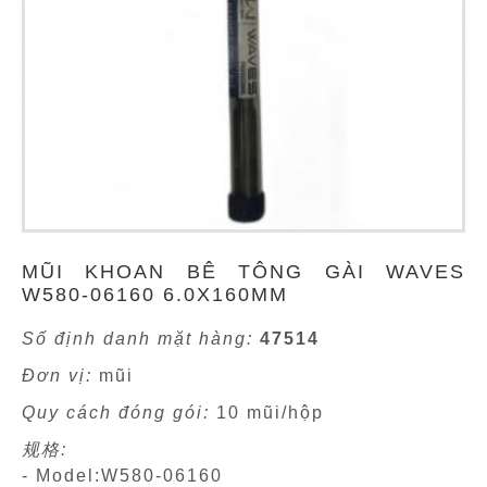
MŨI KHOAN BÊ TÔNG GÀI WAVES
W580-06160 6.0X160MM
Số định danh mặt hàng:
47514
Đơn vị:
mũi
Quy cách đóng gói:
10 mũi/hộp
规格:
- Model:W580-06160