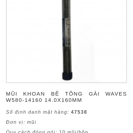
MŨI KHOAN BÊ TÔNG GÀI WAVES
W580-14160 14.0X160MM
Số định danh mặt hàng:
47538
Đơn vị:
mũi
Quy cách đóng gói:
10 mũi/hộp