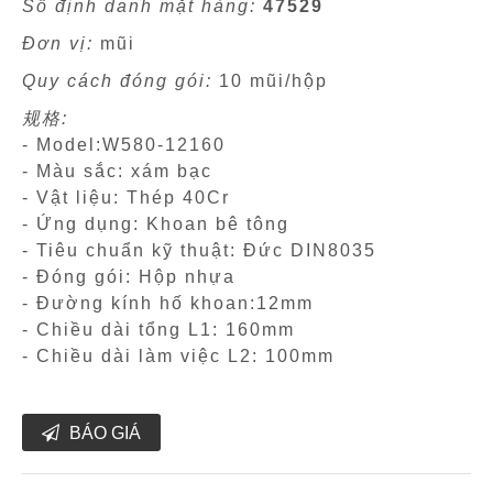
Số định danh mặt hàng:
47529
Đơn vị:
mũi
Quy cách đóng gói:
10 mũi/hộp
规格:
- Model:W580-12160
- Màu sắc: xám bạc
- Vật liệu: Thép 40Cr
- Ứng dụng: Khoan bê tông
- Tiêu chuẩn kỹ thuật: Đức DIN8035
- Đóng gói: Hộp nhựa
- Đường kính hố khoan:12mm
- Chiều dài tổng L1: 160mm
- Chiều dài làm việc L2: 100mm
BÁO GIÁ