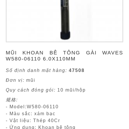
MŨI KHOAN BÊ TÔNG GÀI WAVES
W580-06110 6.0X110MM
Số định danh mặt hàng:
47508
Đơn vị:
mũi
Quy cách đóng gói:
10 mũi/hộp
规格:
- Model:W580-06110
- Màu sắc: xám bạc
- Vật liệu: Thép 40Cr
- Ứng dụng: Khoan bê tông