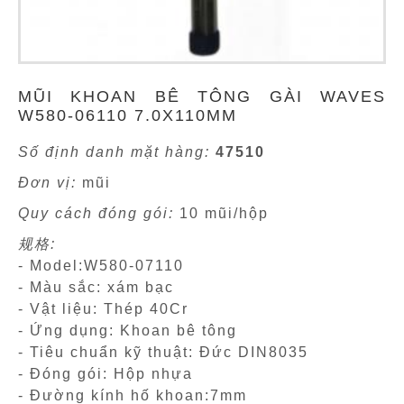
MŨI KHOAN BÊ TÔNG GÀI WAVES
W580-06110 7.0X110MM
Số định danh mặt hàng:
47510
Đơn vị:
mũi
Quy cách đóng gói:
10 mũi/hộp
规格:
- Model:W580-07110
- Màu sắc: xám bạc
- Vật liệu: Thép 40Cr
- Ứng dụng: Khoan bê tông
- Tiêu chuẩn kỹ thuật: Đức DIN8035
- Đóng gói: Hộp nhựa
- Đường kính hố khoan:7mm