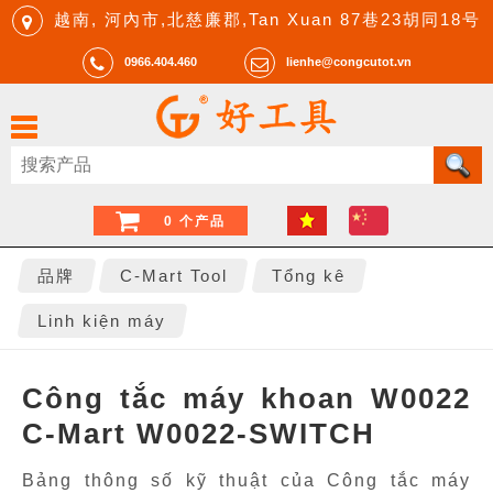
越南, 河內市,北慈廉郡,Tan Xuan 87巷23胡同18号
0966.404.460
lienhe@congcutot.vn
0 个产品
品牌
C-Mart Tool
Tổng kê
Linh kiện máy
Công tắc máy khoan W0022
C-Mart W0022-SWITCH
Bảng thông số kỹ thuật của Công tắc máy