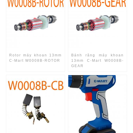
Rotor máy khoan 13mm
Bánh răng máy khoan
C-Mart W0008B-ROTOR
13mm C-Mart W0008B-
GEAR