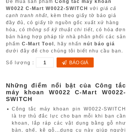
Để mua sản phẩm
Công tắc máy khoan
W0022 C-Mart W0022-SWITCH
với
giá cả
cạnh tranh nhất
, kèm theo giấy tờ báo giá
đầy đủ, có giấy tờ nguồn gốc xuất xứ hàng
hóa, có
thông số kỹ thuật chi tiết
, có hóa đơn
bán hàng hợp pháp từ nhà phân phối các sản
phẩm
C-Mart Tool
, hãy nhấn
nút báo giá
dưới đây để cho chúng tôi biết nhu cầu bạn.
Số lượng :
BÁO GIÁ
Những điểm nổi bật của Công tắc
máy khoan W0022 C-Mart W0022-
SWITCH
Công tắc máy khoan pin W0022-SWITCH
là trợ thủ đắc lực cho bạn mỗi khi bạn cần
khoan, lắp ráp các vật dụng bằng gỗ như
bàn, ghế, kệ gỗ...dụng cụ này giúp người