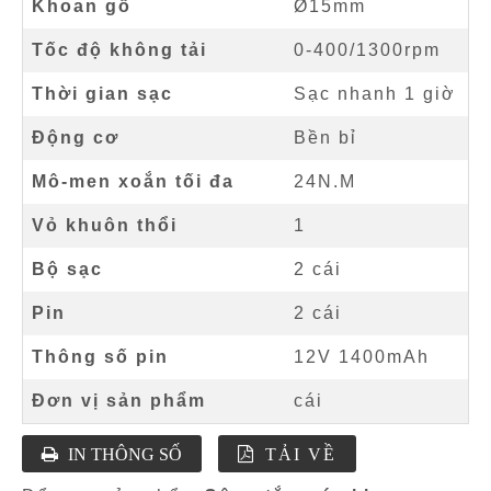
Khoan gỗ
Ø15mm
Tốc độ không tải
0-400/1300rpm
Thời gian sạc
Sạc nhanh 1 giờ
Động cơ
Bền bỉ
Mô-men xoắn tối đa
24N.M
Vỏ khuôn thổi
1
Bộ sạc
2 cái
Pin
2 cái
Thông số pin
12V 1400mAh
Đơn vị sản phẩm
cái
IN THÔNG SỐ
TẢI VỀ