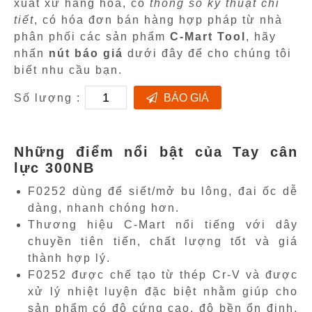
xuất xứ hàng hóa, có
thông số kỹ thuật chi
tiết
, có hóa đơn bán hàng hợp pháp từ nhà
phân phối các sản phẩm
C-Mart Tool
, hãy
nhấn
nút báo giá
dưới đây để cho chúng tôi
biết nhu cầu bạn.
Số lượng :
BÁO GIÁ
Những điểm nổi bật của Tay cân
lực 300NB
F0252 dùng để siết/mở bu lông, đai ốc dễ
dàng, nhanh chóng hơn.
Thương hiệu C-Mart nổi tiếng với dây
chuyền tiên tiến, chất lượng tốt và giá
thành hợp lý.
F0252 được chế tạo từ thép Cr-V và được
xử lý nhiệt luyện đặc biệt nhằm giúp cho
sản phẩm có độ cứng cao, độ bền ổn định,