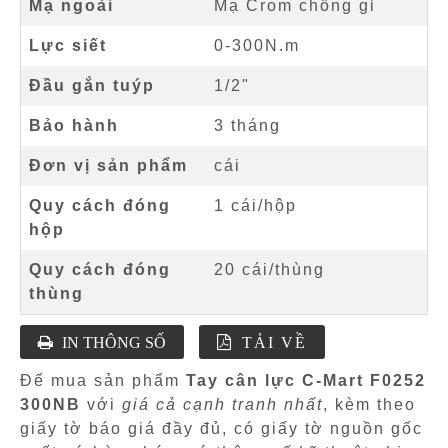
Mạ ngoài
Mạ Crom chống gỉ
Lực siết
0-300N.m
Đầu gắn tuýp
1/2"
Bảo hành
3 tháng
Đơn vị sản phẩm
cái
Quy cách đóng
1 cái/hộp
hộp
Quy cách đóng
20 cái/thùng
thùng
IN THÔNG SỐ
TẢI VỀ
Để mua sản phẩm
Tay cân lực C-Mart F0252
300NB
với
giá cả cạnh tranh nhất
, kèm theo
giấy tờ báo giá đầy đủ, có giấy tờ nguồn gốc