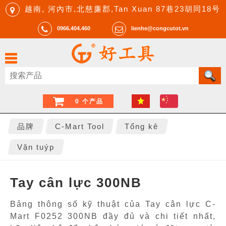
越南, 河內市,北慈廉郡,Tan Xuan 87巷23胡同18号
0966.404.460
lienhe@congcutot.vn
0 个产品
品牌
C-Mart Tool
Tổng kê
Vặn tuýp
Tay cân lực 300NB
Bảng thông số kỹ thuật của Tay cân lực C-
Mart F0252 300NB đầy đủ và chi tiết nhất,