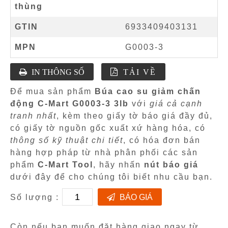
thùng
GTIN
6933409403131
MPN
G0003-3
IN THÔNG SỐ
TẢI VỀ
Để mua sản phẩm
Búa cao su giảm chấn
động C-Mart G0003-3 3lb
với
giá cả cạnh
tranh nhất
, kèm theo giấy tờ báo giá đầy đủ,
có giấy tờ nguồn gốc xuất xứ hàng hóa, có
thông số kỹ thuật chi tiết
, có hóa đơn bán
hàng hợp pháp từ nhà phân phối các sản
phẩm
C-Mart Tool
, hãy nhấn
nút báo giá
dưới đây để cho chúng tôi biết nhu cầu bạn.
Số lượng :
BÁO GIÁ
Còn nếu bạn muốn đặt hàng giao ngay từ