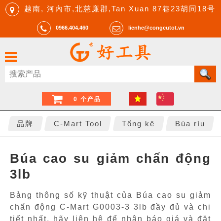
越南, 河內市,北慈廉郡,Tan Xuan 87巷23胡同18号
0966.404.460
lienhe@congcutot.vn
0 个产品
品牌
C-Mart Tool
Tổng kê
Búa rìu
Búa cao su giảm chấn động
3lb
Bảng thông số kỹ thuật của Búa cao su giảm
chấn động C-Mart G0003-3 3lb đầy đủ và chi
tiết nhất, hãy liên hệ để nhận báo giá và đặt