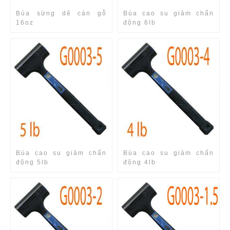
Búa sừng dê cán gỗ
Búa cao su giảm chấn
16oz
động 6lb
Búa cao su giảm chấn
Búa cao su giảm chấn
động 5lb
động 4lb