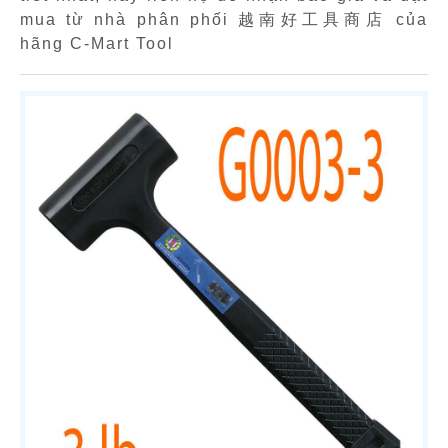
mua từ nhà phân phối 越南好工具商店 của
hãng C-Mart Tool