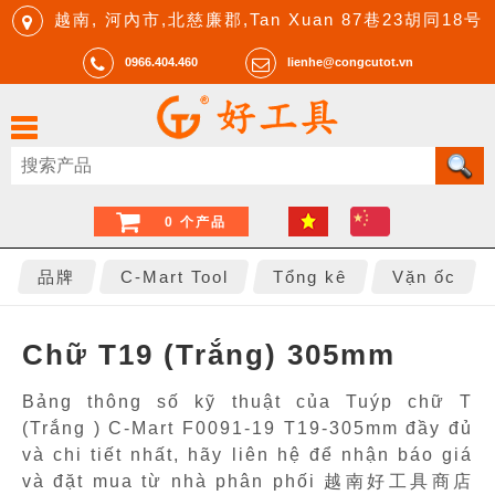
越南, 河內市,北慈廉郡,Tan Xuan 87巷23胡同18号
0966.404.460
lienhe@congcutot.vn
0 个产品
品牌
C-Mart Tool
Tổng kê
Vặn ốc
Chữ T19 (Trắng) 305mm
Bảng thông số kỹ thuật của Tuýp chữ T
(Trắng ) C-Mart F0091-19 T19-305mm đầy đủ
và chi tiết nhất, hãy liên hệ để nhận báo giá
và đặt mua từ nhà phân phối 越南好工具商店