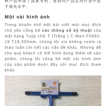
种产品申请了国家专利，使西玛产品在同行业中处
于领先水平。
Một vài hình ảnh
Trong khuôn khổ một bài viết mới mục đích
chủ yếu công bố
các thông số kỹ thuật
của
mặt hàng Tuýp chữ T (Trắng ) C-Mart F0091-
19 T19-305mm, chúng tôi xin không rườm rà
thảo luận chi tiết các vấn đề khác. Nhưng để
cho quý khách có thể hình dung thêm về sản
phẩm, chúng tôi công bố một vài hình ảnh
của sản phẩm dưới đây với mục đích tham
khảo