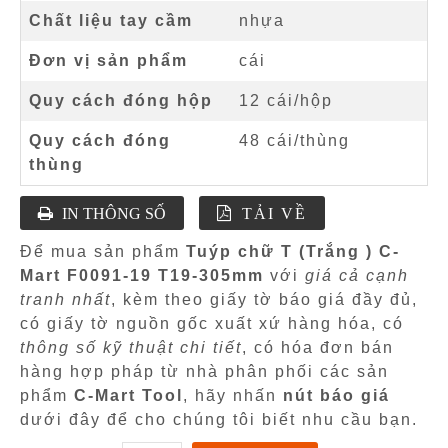
Chất liệu tay cầm
nhựa
Đơn vị sản phẩm
cái
Quy cách đóng hộp
12 cái/hộp
Quy cách đóng
48 cái/thùng
thùng
IN THÔNG SỐ
TẢI VỀ
Để mua sản phẩm
Tuýp chữ T (Trắng ) C-
Mart F0091-19 T19-305mm
với
giá cả cạnh
tranh nhất
, kèm theo giấy tờ báo giá đầy đủ,
có giấy tờ nguồn gốc xuất xứ hàng hóa, có
thông số kỹ thuật chi tiết
, có hóa đơn bán
hàng hợp pháp từ nhà phân phối các sản
phẩm
C-Mart Tool
, hãy nhấn
nút báo giá
dưới đây để cho chúng tôi biết nhu cầu bạn.