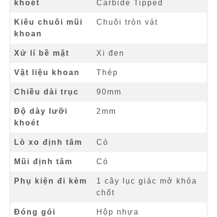
khoét
Carbide Tipped
Kiêu chuôi mũi
Chuôi tròn vát
khoan
Xử lí bề mặt
Xi đen
Vật liệu khoan
Thép
Chiều dài trục
90mm
Độ dày lưỡi
2mm
khoét
Lò xo định tâm
Có
Mũi định tâm
Có
Phụ kiện đi kèm
1 cây lục giác mở khóa
chốt
Đóng gói
Hộp nhựa