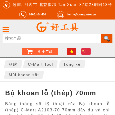
越南, 河內市,北慈廉郡,Tan Xuan 87巷23胡同18号
0966.404.460
lienhe@congcutot.vn
0 个产品
品牌
C-Mart Tool
Tổng kê
Mũi khoan sắt
Bộ khoan lỗ (thép) 70mm
Bảng thông số kỹ thuật của Bộ khoan lỗ
(thép) C-Mart A2103-70 70mm đầy đủ và chi