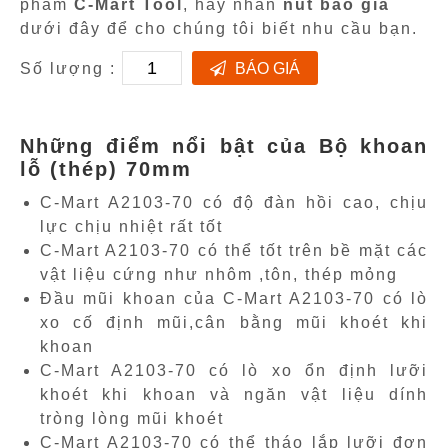
phẩm
C-Mart Tool
, hãy nhấn
nút báo giá
dưới đây để cho chúng tôi biết nhu cầu bạn.
Số lượng :
BÁO GIÁ
Những điểm nổi bật của Bộ khoan
lỗ (thép) 70mm
C-Mart A2103-70 có độ đàn hồi cao, chịu
lực chịu nhiệt rất tốt
C-Mart A2103-70 có thể tốt trên bề mặt các
vật liệu cứng như nhôm ,tôn, thép mỏng
Đầu mũi khoan của C-Mart A2103-70 có lò
xo cố định mũi,cân bằng mũi khoét khi
khoan
C-Mart A2103-70 có lò xo ổn định lưỡi
khoét khi khoan và ngăn vật liệu dính
tròng lòng mũi khoét
C-Mart A2103-70 có thể tháo lắp lưỡi đơn