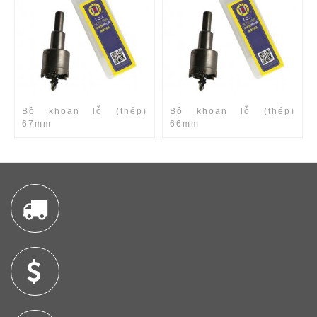
Bộ khoan lỗ (thép)
Bộ khoan lỗ (thép)
67mm
66mm