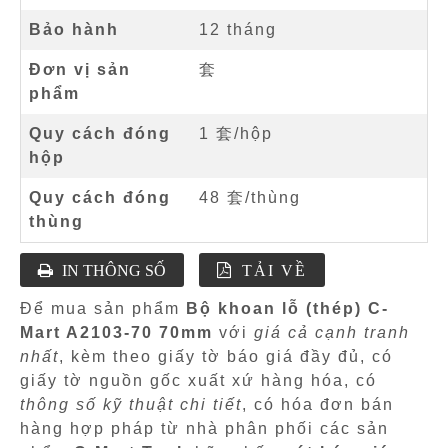
Bảo hành
12 tháng
Đơn vị sản
套
phẩm
Quy cách đóng
1 套/hộp
hộp
Quy cách đóng
48 套/thùng
thùng
IN THÔNG SỐ
TẢI VỀ
Để mua sản phẩm
Bộ khoan lỗ (thép) C-
Mart A2103-70 70mm
với
giá cả cạnh tranh
nhất
, kèm theo giấy tờ báo giá đầy đủ, có
giấy tờ nguồn gốc xuất xứ hàng hóa, có
thông số kỹ thuật chi tiết
, có hóa đơn bán
hàng hợp pháp từ nhà phân phối các sản