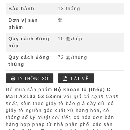
Bảo hành
12 tháng
Đơn vị sản
套
phẩm
Quy cách đóng
10 套/hộp
hộp
Quy cách đóng
72 套/thùng
thùng
IN THÔNG SỐ
TẢI VỀ
Để mua sản phẩm
Bộ khoan lỗ (thép) C-
Mart A2103-53 53mm
với
giá cả cạnh tranh
nhất
, kèm theo giấy tờ báo giá đầy đủ, có
giấy tờ nguồn gốc xuất xứ hàng hóa, có
thông số kỹ thuật chi tiết
, có hóa đơn bán
hàng hợp pháp từ nhà phân phối các sản