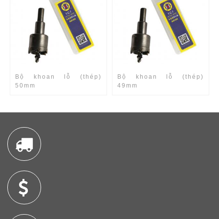
Bộ khoan lỗ (thép)
Bộ khoan lỗ (thép)
50mm
49mm