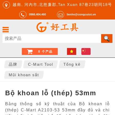
越南, 河內市,北慈廉郡,Tan Xuan 87巷23胡同18号
0966.404.460
lienhe@congcutot.vn
0 个产品
品牌
C-Mart Tool
Tổng kê
Mũi khoan sắt
Bộ khoan lỗ (thép) 53mm
Bảng thông số kỹ thuật của Bộ khoan lỗ
(thép) C-Mart A2103-53 53mm đầy đủ và chi