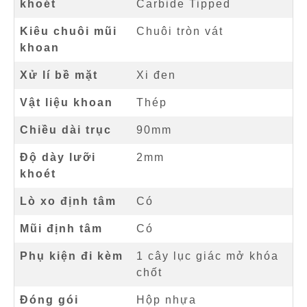
khoét
Carbide Tipped
Kiêu chuôi mũi
Chuôi tròn vát
khoan
Xử lí bề mặt
Xi đen
Vật liệu khoan
Thép
Chiều dài trục
90mm
Độ dày lưỡi
2mm
khoét
Lò xo định tâm
Có
Mũi định tâm
Có
Phụ kiện đi kèm
1 cây lục giác mở khóa
chốt
Đóng gói
Hộp nhựa