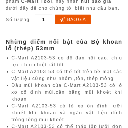
phẩm
C-Mart Tool
, hãy nhấn
nút báo giá
dưới đây để cho chúng tôi biết nhu cầu bạn.
Số lượng :
BÁO GIÁ
Những điểm nổi bật của Bộ khoan
lỗ (thép) 53mm
C-Mart A2103-53 có độ đàn hồi cao, chịu
lực chịu nhiệt rất tốt
C-Mart A2103-53 có thể tốt trên bề mặt các
vật liệu cứng như nhôm ,tôn, thép mỏng
Đầu mũi khoan của C-Mart A2103-53 có lò
xo cố định mũi,cân bằng mũi khoét khi
khoan
C-Mart A2103-53 có lò xo ổn định lưỡi
khoét khi khoan và ngăn vật liệu dính
tròng lòng mũi khoét
C-Mart A2103-53 có thể tháo lắp lưỡi đơn