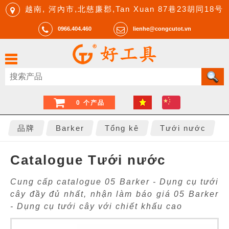
越南, 河內市,北慈廉郡,Tan Xuan 87巷23胡同18号
0966.404.460
lienhe@congcutot.vn
0 个产品
品牌
Barker
Tổng kê
Tưới nước
Catalogue Tưới nước
Cung cấp catalogue 05 Barker - Dụng cụ tưới
cây đầy đủ nhất, nhận làm báo giá 05 Barker
- Dụng cụ tưới cây với chiết khấu cao