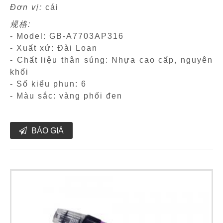
Đơn vị:
cái
规格:
- Model: GB-A7703AP316
- Xuất xứ: Đài Loan
- Chất liệu thân súng: Nhựa cao cấp, nguyên
khối
- Số kiểu phun: 6
- Màu sắc: vàng phối đen
BÁO GIÁ