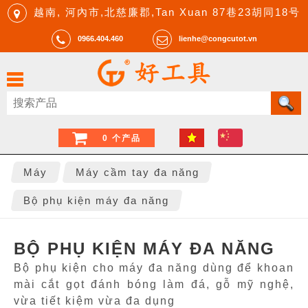
越南, 河內市,北慈廉郡,Tan Xuan 87巷23胡同18号
0966.404.460
lienhe@congcutot.vn
0 个产品
Máy
Máy cầm tay đa năng
Bộ phụ kiện máy đa năng
BỘ PHỤ KIỆN MÁY ĐA NĂNG
Bộ phụ kiện cho máy đa năng dùng để khoan
mài cắt gọt đánh bóng làm đá, gỗ mỹ nghệ,
vừa tiết kiệm vừa đa dụng