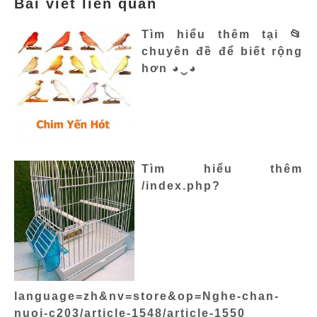
Bài viết liên quan
Tìm hiểu thêm tại 📂
chuyên đề để biết rộng
hơn ◕‿◕
Tìm hiểu thêm
/index.php?
language=zh&nv=store&op=Nghe-chan-
nuoi-c203/article-1548/article-1550