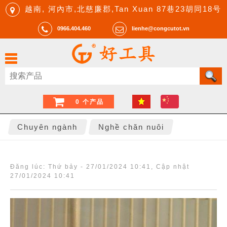
越南, 河內市,北慈廉郡,Tan Xuan 87巷23胡同18号
0966.404.460
lienhe@congcutot.vn
0 个产品
Chuyên ngành
Nghề chăn nuôi
Đăng lúc:
Thứ bảy - 27/01/2024 10:41
, Cập nhật
27/01/2024 10:41